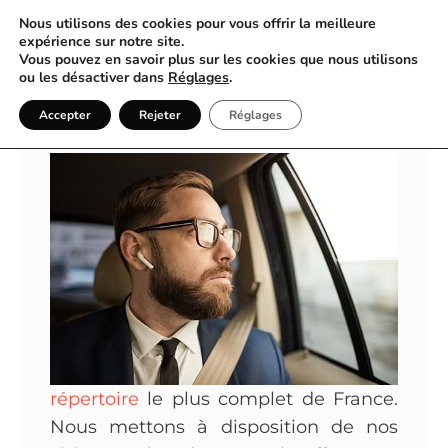
Nous utilisons des cookies pour vous offrir la meilleure
expérience sur notre site.
Vous pouvez en savoir plus sur les cookies que nous utilisons
Annuaire Des VTC
ou les désactiver dans
Réglages
.
Accepter
Rejeter
Réglages
L’annuaire des VTC France est le
répertoire
le plus complet de France.
Nous mettons à disposition de nos