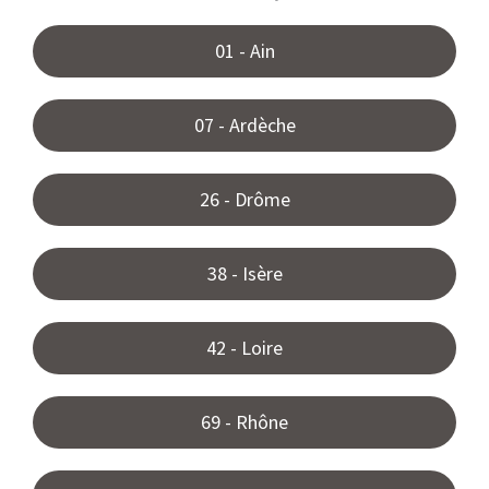
01 - Ain
07 - Ardèche
26 - Drôme
38 - Isère
42 - Loire
69 - Rhône