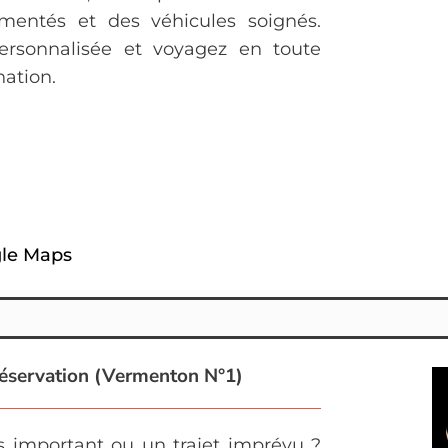
imentés et des véhicules soignés.
personnalisée et voyagez en toute
nation.
gle Maps
Réservation (Vermenton N°1)
s important ou un trajet imprévu ?