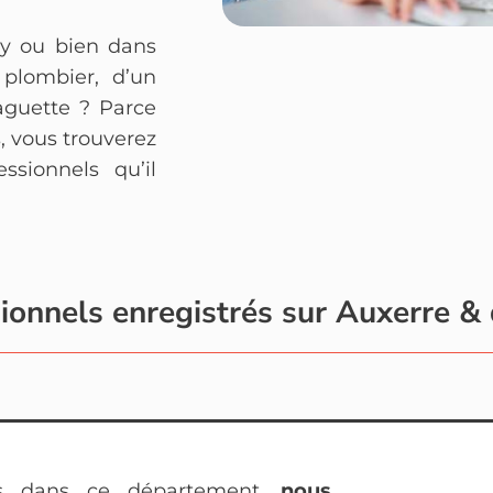
ny ou bien dans
 plombier, d’un
aguette ? Parce
, vous trouverez
essionnels qu’il
sionnels enregistrés sur Auxerre &
es dans ce département,
nous