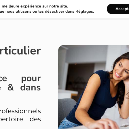
a meilleure expérience sur notre site.
Annuaire Particulier
Recherche
Accept
ue nous utilisons ou les désactiver dans
Réglages
.
culier
ce pour
re & dans
essionnels
ertoire des