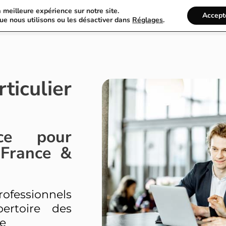
a meilleure expérience sur notre site.
Annuaire Particulier
Recherche
Accept
ue nous utilisons ou les désactiver dans
Réglages
.
culier
ce pour
-France &
essionnels
ertoire des
ue